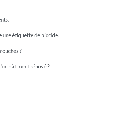
ents.
e une étiquette de biocide.
 mouches ?
d’un bâtiment rénové ?